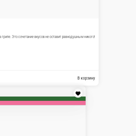
ми
оматами, кукурузой и куриным филе, обжаренном
В корзину