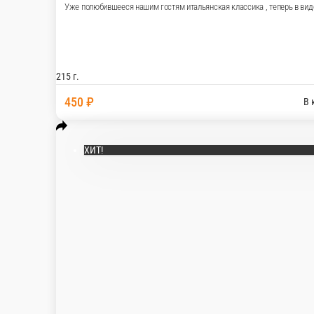
Салат с ростбифом, пармезаном и со
Уже полюбившееся нашим гостям итальянская кл
215 г.
450 ₽
ХИТ!