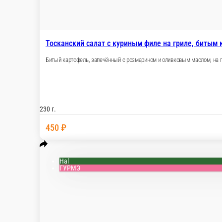
Тосканский салат с куриным филе н
Битый картофель, запечённый с розмарином и о
на гриле. Это сочетание вкусов не оставит рав
230 г.
450 ₽