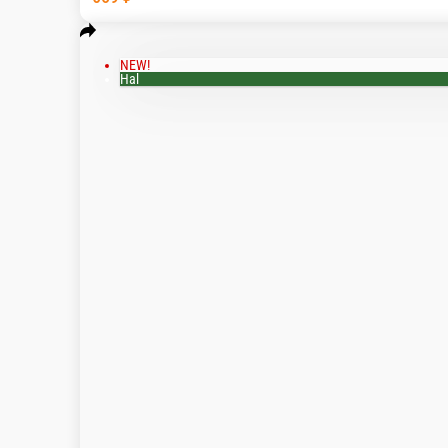
Пицца Трюфалина с грибами и горгон
Воздушное тесто с хрустящей корочкой, сливочн
гурманов!