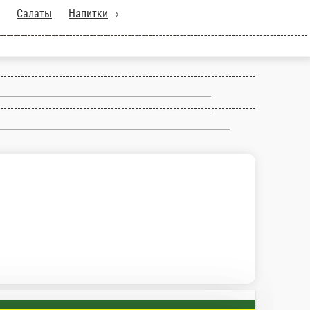
чапури
Супы
Салаты
Напитки