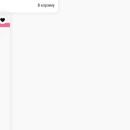
о вкусном, ароматном и хрустящем тесте.
В корзину