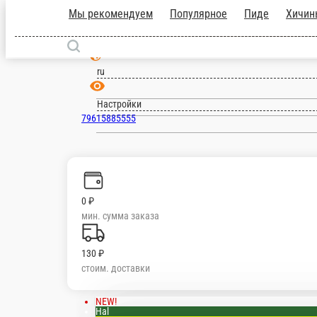
Мы рекомендуем
Популярное
Пиде
Майкоп
ru
Настройки
79615885555
0 ₽
мин. сумма заказа
130 ₽
стоим. доставки
NEW!
Hal