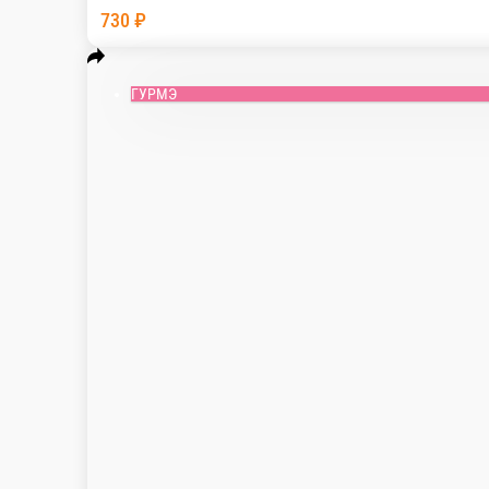
Пицца Пепперони
Самая популярная пицца в мире! Слайсы пеппер
Приправляем пармезаном и свежим базиликом.
530 г.
340 г.
Опции
730 ₽
ГУРМЭ