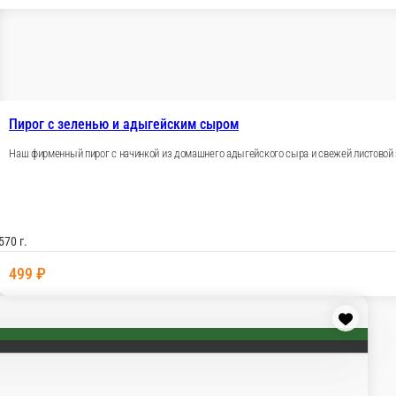
м
адыгейского сыра и свежей листовой зелени (шпината, свек