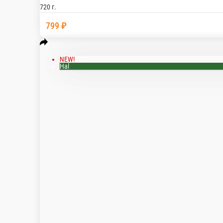
Пирог с лососем, картофелем и шпин
Королевский пирог с лососем, картофелем, лу
720 г.
799 ₽