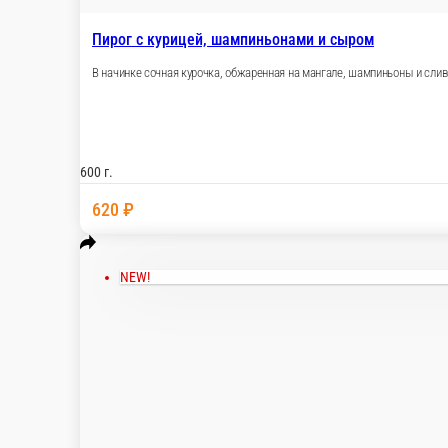
Пирог с курицей, шампиньонами и с
В начинке сочная курочка, обжаренная на манг
600 г.
620 ₽
NEW!