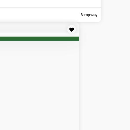
атом
ком порей и шпинатом. Такой пирог подают только у нас и 