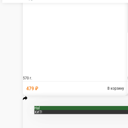
Пирог с зеленью и адыгейским сыро
Наш фирменный пирог с начинкой из домашнего 
570 г.
499 ₽
Hal
ХИТ!