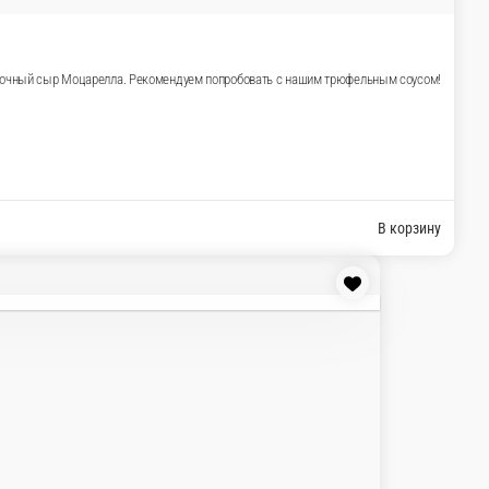
ыром
але, шампиньоны и сливочный сыр Моцарелла. Рекомендуем п